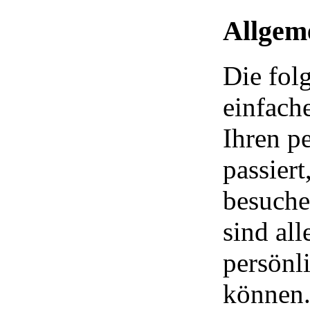
Allgem
Die fol
einfach
Ihren p
passier
besuche
sind all
persönli
können.