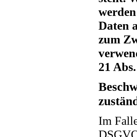
werden
Daten a
zum Zw
verwen
21 Abs
Beschw
zustän
Im Fall
DSGVO s