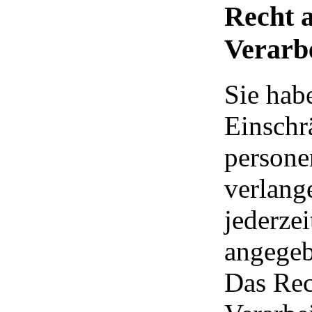
Recht 
Verarb
Sie hab
Einschr
persone
verlang
jederze
angegeb
Das Rec