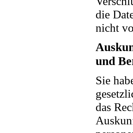
Verschlü
die Date
nicht v
Auskun
und Be
Sie hab
gesetzl
das Rec
Auskunf