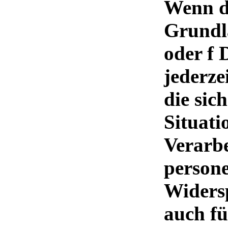
Wenn d
Grundla
oder f 
jederze
die sic
Situati
Verarbe
person
Widersp
auch fü