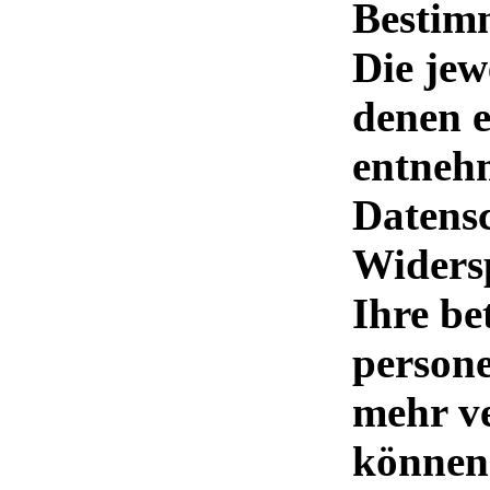
Bestimm
Die jew
denen e
entnehm
Datens
Widersp
Ihre be
person
mehr ve
können