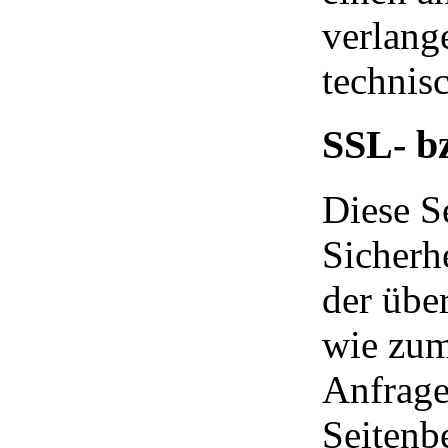
verlange
technis
SSL- b
Diese Se
Sicherh
der über
wie zum
Anfragen
Seitenb