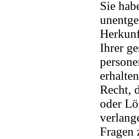
Sie hab
unentge
Herkunf
Ihrer g
persone
erhalte
Recht, 
oder Lö
verlang
Fragen