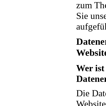
zum Th
Sie uns
aufgefü
Datene
Websit
Wer ist
Datener
Die Dat
Website