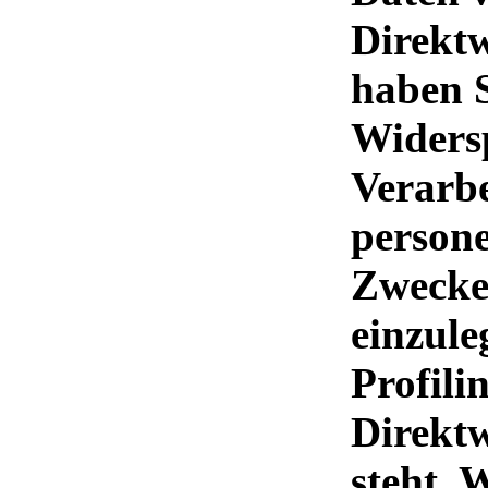
Direktw
haben S
Widers
Verarbe
person
Zwecke
einzule
Profili
Direkt
steht. 