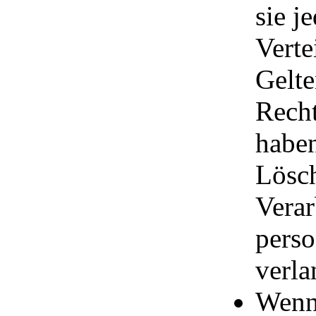
sie j
Verte
Gelt
Recht
haben
Lösc
Verar
pers
verla
Wenn