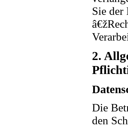
Sie der
â€žRech
Verarbe
2. All
Pflich
Datens
Die Bet
den Sch