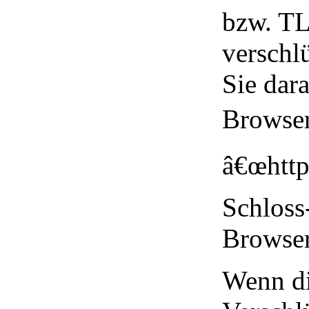
bzw. TL
verschl
Sie dara
Browser
â€œhttp
Schloss
Browser
Wenn di