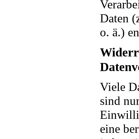
Verarbe
Daten (
o. ä.) e
Widerru
Datenv
Viele D
sind nu
Einwill
eine ber