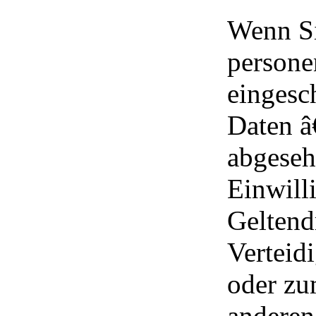
Wenn Si
persone
eingesc
Daten â
abgeseh
Einwill
Gelten
Verteid
oder zu
anderen 