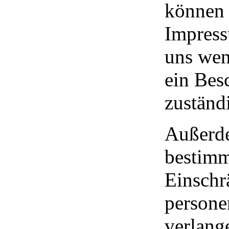
können S
Impress
uns wen
ein Bes
zuständ
Außerde
bestimm
Einschr
persone
verlang