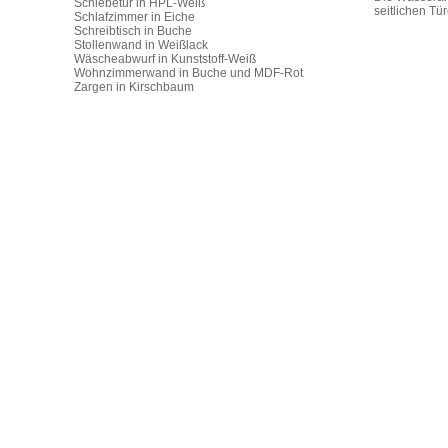
Schiebetür in HPL-Weiß
seitlichen Tü
Schlafzimmer in Eiche
Schreibtisch in Buche
Stollenwand in Weißlack
Wäscheabwurf in Kunststoff-Weiß
Wohnzimmerwand in Buche und MDF-Rot
Zargen in Kirschbaum