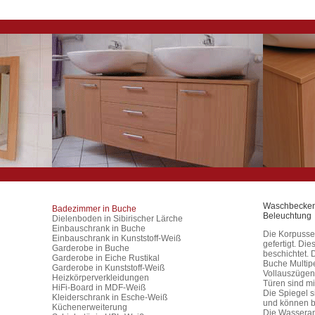
Waschbeckenu
Badezimmer in Buche
Beleuchtung
Dielenboden in Sibirischer Lärche
Einbauschrank in Buche
Die Korpusse 
Einbauschrank in Kunststoff-Weiß
gefertigt. Di
Garderobe in Buche
beschichtet.
Garderobe in Eiche Rustikal
Buche Multipe
Garderobe in Kunststoff-Weiß
Vollauszügen
Heizkörperverkleidungen
Türen sind m
HiFi-Board in MDF-Weiß
Die Spiegel s
Kleiderschrank in Esche-Weiß
und können b
Küchenerweiterung
Die Wasseran