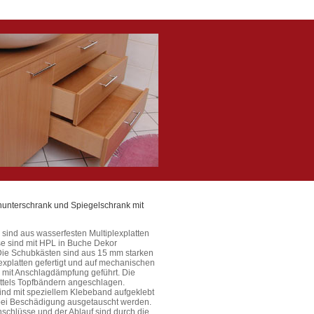
nterschrank und Spiegelschrank mit
sind aus wasserfesten Multiplexplatten
ese sind mit HPL in Buche Dekor
 Die Schubkästen sind aus 15 mm starken
xplatten gefertigt und auf mechanischen
 mit Anschlagdämpfung geführt. Die
ittels Topfbändern angeschlagen.
ind mit speziellem Klebeband aufgeklebt
ei Beschädigung ausgetauscht werden.
schlüsse und der Ablauf sind durch die