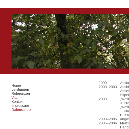
1999
Abitu
Home
2000–2003
Ausbi
Leistungen
Absch
Referenzen
Stipe
Vita
2003
„Wett
Kontakt
3. Pr
Impressum
„Wett
Datenschutz
1. Pl
Düsse
2003–2005
anges
2005–2006
Meist
Hand