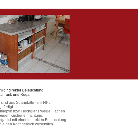
it indirekter Beleuchtung,
schrank und Regal
sind aus Spanplatte - mit HPL
gefertigt.
umoptik bzw. Hochglanz weiße Flächen
brigen Kücheneinrichtung.
al ist mit einer indirekten Beleuchtung
 die den Kochbereich wesentlich