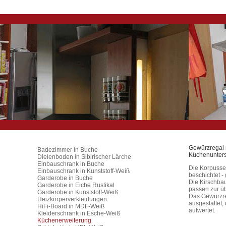
Gewürzregal m
Badezimmer in Buche
Küchenunter
Dielenboden in Sibirischer Lärche
Einbauschrank in Buche
Die Korpusse 
Einbauschrank in Kunststoff-Weiß
beschichtet - 
Garderobe in Buche
Die Kirschba
Garderobe in Eiche Rustikal
passen zur ü
Garderobe in Kunststoff-Weiß
Das Gewürzreg
Heizkörperverkleidungen
ausgestattet,
HiFi-Board in MDF-Weiß
aufwertet.
Kleiderschrank in Esche-Weiß
Küchenerweiterung