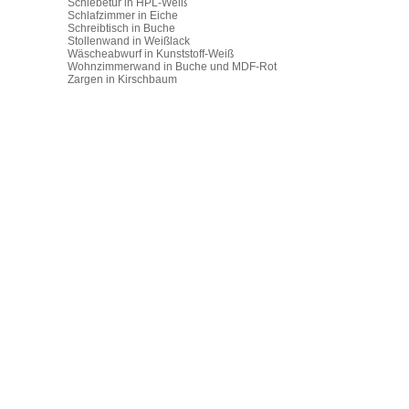
Schiebetür in HPL-Weiß
Schlafzimmer in Eiche
Schreibtisch in Buche
Stollenwand in Weißlack
Wäscheabwurf in Kunststoff-Weiß
Wohnzimmerwand in Buche und MDF-Rot
Zargen in Kirschbaum