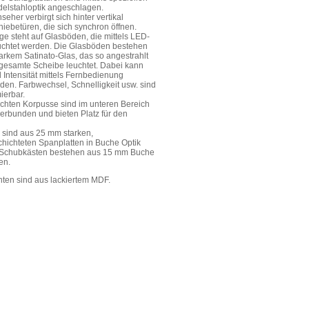
delstahloptik angeschlagen.
eher verbirgt sich hinter vertikal
iebetüren, die sich synchron öffnen.
ge steht auf Glasböden, die mittels LED-
uchtet werden. Die Glasböden bestehen
rkem Satinato-Glas, das so angestrahlt
 gesamte Scheibe leuchtet. Dabei kann
 Intensität mittels Fernbedienung
den. Farbwechsel, Schnelligkeit usw. sind
ierbar.
echten Korpusse sind im unteren Bereich
erbunden und bieten Platz für den
 sind aus 25 mm starken,
chichteten Spanplatten in Buche Optik
ie Schubkästen bestehen aus 15 mm Buche
en.
nten sind aus lackiertem MDF.