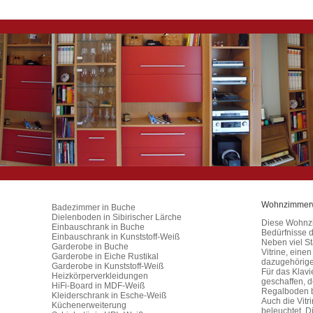
Wohnzimmer
Badezimmer in Buche
Dielenboden in Sibirischer Lärche
Diese Wohnzi
Einbauschrank in Buche
Bedürfnisse 
Einbauschrank in Kunststoff-Weiß
Neben viel St
Garderobe in Buche
Vitrine, eine
Garderobe in Eiche Rustikal
dazugehörige
Garderobe in Kunststoff-Weiß
Für das Klav
Heizkörperverkleidungen
geschaffen, 
HiFi-Board in MDF-Weiß
Regalboden b
Kleiderschrank in Esche-Weiß
Auch die Vitr
Küchenerweiterung
beleuchtet. D