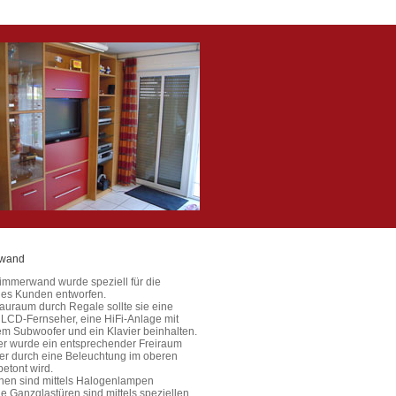
wand
mmerwand wurde speziell für die
des Kunden entworfen.
auraum durch Regale sollte sie eine
n LCD-Fernseher, eine HiFi-Anlage mit
m Subwoofer und ein Klavier beinhalten.
ier wurde ein entsprechender Freiraum
der durch eine Beleuchtung im oberen
etont wird.
inen sind mittels Halogenlampen
ie Ganzglastüren sind mittels speziellen