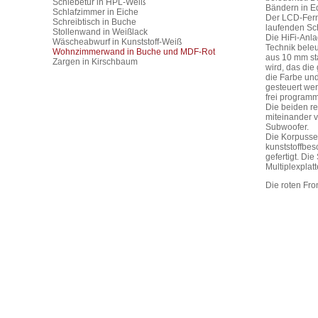
Schiebetür in HPL-Weiß
Bändern in E
Schlafzimmer in Eiche
Der LCD-Ferns
Schreibtisch in Buche
laufenden Sch
Stollenwand in Weißlack
Die HiFi-Anla
Wäscheabwurf in Kunststoff-Weiß
Technik bele
Wohnzimmerwand in Buche und MDF-Rot
aus 10 mm sta
Zargen in Kirschbaum
wird, das die
die Farbe und
gesteuert wer
frei programm
Die beiden r
miteinander v
Subwoofer.
Die Korpusse
kunststoffbes
gefertigt. D
Multiplexplatt
Die roten Fro